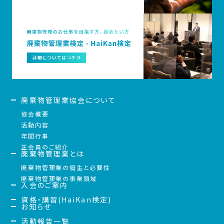
廃棄物管理業協会について
協会概要
活動内容
年間行事
正会員のご紹介
廃棄物管理業とは
廃棄物管理業の誕生と必要性
廃棄物管理業の事業領域
入会のご案内
資格・講習(HaiKan検定)
お知らせ
活動報告一覧