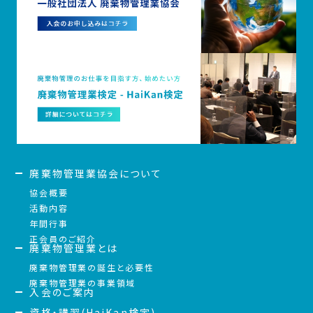
廃棄物管理業協会について
協会概要
活動内容
年間行事
正会員のご紹介
廃棄物管理業とは
廃棄物管理業の誕生と必要性
廃棄物管理業の事業領域
入会のご案内
資格・講習(HaiKan検定)