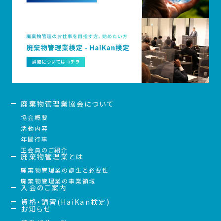
廃棄物管理業協会について
協会概要
活動内容
年間行事
正会員のご紹介
廃棄物管理業とは
廃棄物管理業の誕生と必要性
廃棄物管理業の事業領域
入会のご案内
資格・講習(HaiKan検定)
お知らせ