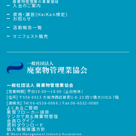
廃棄物管理業の事業領域
入会のご案内
資格・講習(HaiKan検定)
お知らせ
活動報告一覧
マニフェスト販売
一般社団法人 廃棄物管理業協会
[営業時間] 平日10:00～18:00 （土日祝休）
[住所] 〒550-0013 大阪市西区新町1-6-23 四ツ橋大川ビル7階
[連絡先] Tel:06-6538-0066 / Fax:06-6532-0080
よくあるご質問
悪質ブローカー排除
マンガで見る廃棄物管理
会員ログイン
資料ダウンロード
個人情報保護方針
© Waste Management Industry Association.