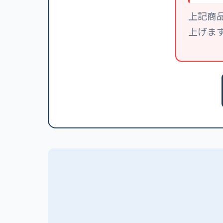
上記商
上げま