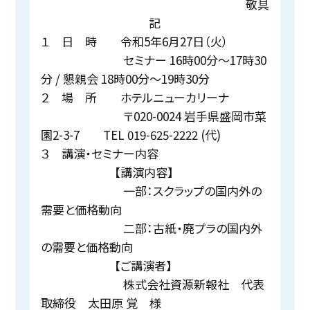
敬具
記
１ 日 時 令和5年6月27日（火）
セミナー 16時00分～17時30
分 / 懇親会 18時00分～19時30分
２ 場 所 ホテルニューカリーナ
〒020-0024 岩手県盛岡市菜
園2-3-7 TEL 019-625-2222 (代)
３ 講演・セミナー内容
【講演内容】
一部：スクラップの国内外の
需要と価格動向
二部：古紙・廃プラの国内外
の需要と価格動向
【ご講演者】
株式会社資源新報社 代表
取締役 太田原 覚 様