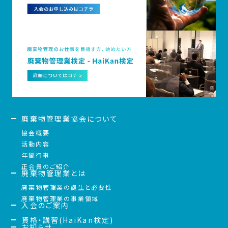
廃棄物管理業協会について
協会概要
活動内容
年間行事
正会員のご紹介
廃棄物管理業とは
廃棄物管理業の誕生と必要性
廃棄物管理業の事業領域
入会のご案内
資格・講習(HaiKan検定)
お知らせ