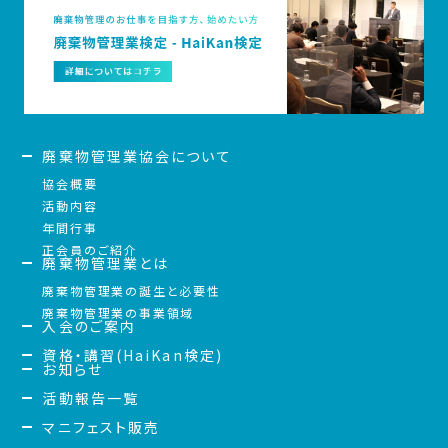
廃棄物管理業協会について
協会概要
活動内容
年間行事
正会員のご紹介
廃棄物管理業とは
廃棄物管理業の誕生と必要性
廃棄物管理業の事業領域
入会のご案内
資格・講習(HaiKan検定)
お知らせ
活動報告一覧
マニフェスト販売