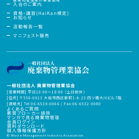
入会のご案内
資格・講習(HaiKan検定)
お知らせ
活動報告一覧
マニフェスト販売
一般社団法人 廃棄物管理業協会
[営業時間] 平日10:00～18:00 （土日祝休）
[住所] 〒550-0013 大阪市西区新町1-6-23 四ツ橋大川ビル7階
[連絡先] Tel:06-6538-0066 / Fax:06-6532-0080
よくあるご質問
悪質ブローカー排除
マンガで見る廃棄物管理
会員ログイン
資料ダウンロード
個人情報保護方針
© Waste Management Industry Association.