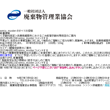
wmia_master のすべての投稿
新着情報
＜手数料改定＞兵庫県姫路市における ごみ処理手数料等改定のご案内
2025年6月23日
wmia_master
コメントする
平素より、当協会の事業活動に対しまして格別のご理解とご協力を賜り、感謝申し上げます。 兵庫県姫路市
料金が改定されます。 R7年9月30日まで 100円／10kg ↓
R7年10月1日より 13
大切なお知らせ
セミナー開催地変更のご案内
2025年6月16日
wmia_master
コメントする
平素より廃棄物管理業協会の活動にご支援を賜り、誠にありがとうございます。 このたび、2025年10月
間行事予定
すでにご予定いただいていた皆様にはご迷惑をおかけしますが、何卒ご理解とご協力のほどお
会員TOPIX
,
新着情報
「 施設見学会及び懇親会 (岩手大会) 」のご案内
2025年6月11日
wmia_master
コメントする
平素より当協会の事業活動に対しまして格別のご理解ご協力を賜わり、感謝申し上げます。 さて、このたび
限：令和7年7月2日（水）までに
ページ下部にございます「参加申し込み」ボタン
よりお申し込みくださいま
１ 日 時 令和7年7月9日（水） 施設見学会 15時00分～16時30分 (15時
TEL 019-696-2526 アクセス：東北本線 仙北町駅よりタクシーにて約
察内容とスケジュール 【施設内見学】 15時00分 ～ 16時00分 【コンセプト説明】 
団法人 廃棄物管理業協会事務局 柳川（ヤナガワ） TEL 06-6538-0066 ＞＞＞＞詳細案内
「 施