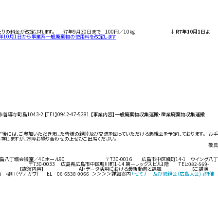
ラムあたりの料金が改定されます。 R7年9月30日まで 100円／10kg ↓
R7年10月1日よ
年10月1日から事業系一般廃棄物の使用料を改定します
善導寺町島1043-2 【TEL】0942-47-5281 【事業内容】一般廃棄物収集運搬・産業廃棄物収集運搬
了後には、ご参加いただきました皆様の親睦及び交流を図っていただける懇親会を予定しております。 お手
は存じますが、万障お繰り合わせの上ぜひご出席ください。
敬具
1 広島八丁堀会議室／4Cホール90 〒730-0016 広島市中区幟町14-1 ウイング八丁
3 広島県広島市中区堀川町1-14 第一レックスビル1階 TEL:082-569-
・セミナー内容 【講演内容】 AI・データ活用における最新動向と課題 【ご講演
ナガワ） TEL 06-6538-0066 ＞＞＞＞詳細案内
「セミナー及び懇親会（広島大会) 」開催