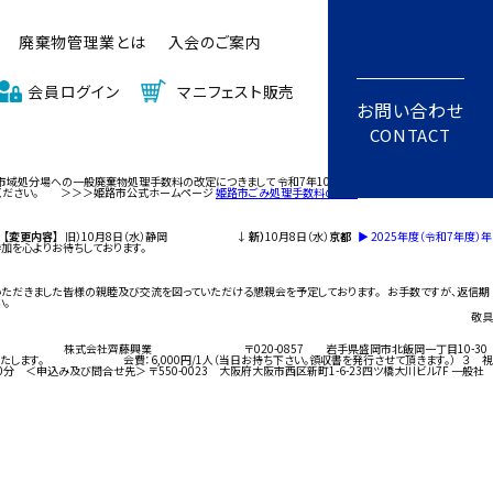
廃棄物管理業とは
入会のご案内
会員ログイン
マニフェスト販売
お問い合わせ
CONTACT
市域処分場への一般廃棄物処理手数料の改定につきまして 令和7年10月1日より、10キログラムあたりの
認ください。 ＞＞＞姫路市公式ホームページ
姫路市ごみ処理手数料の改定
。
【変更内容】
旧）10月8日（水）静岡 ↓
新）
10月8日（水）
京都
▶︎ 2025年度（令和7年度）年
加を心よりお待ちしております。
いただきました皆様の親睦及び交流を図っていただける懇親会を予定しております。 お手数ですが、返信期
。
敬具
 【視察先】 株式会社齊藤興業 〒020-0857 岩手県盛岡市北飯岡一丁目10-30
会費：6,000円/1人（当日お持ち下さい。領収書を発行させて頂きます。） ３ 視
問合せ先＞ 〒550-0023 大阪府大阪市西区新町1-6-23四ツ橋大川ビル7F 一般社