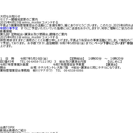
大切なお知らせ
セミナー開催地変更のご案内
2025年4月23日
wmia_master
コメントする
平素より廃棄物管理業協会の活動にご支援を賜り、誠にありがとうございます。 このたび、2025年6月
年間行事予定
すでにご予定いただいていた皆様にはご迷惑をおかけしますが、何卒ご理解とご協力のほど
新着情報
第九回「 定時総会・講演会及び懇親会」開催のご案内
2025年4月11日
wmia_master
コメントする
拝啓 時折ますますご清祥のこととお慶び申し上げます。 平素より当協会の事業活動に対しまして格別のご
て予定しております。 お手数ですが、返信期限：令和7年5月9日（金）までに
ページ下部にございます「参加
上げます。
１ 日 時 令和7年5月16日（金） 【定時総会】 16時00分 ～ 16時20分 【
目3番45号 TEL：06-6458-7111（代） ３ 総会及
令和7年度事業計画案 令和7年度度収支予算案 【講演会】 「資源循環の促進の
親会 会場：ホテルモントレ大阪 7階 ＊総会・講演会と同じホテルになります。 会費：会員10,
棄物管理業協会事務局 柳川（ヤナガワ） TEL 06-6538-0066
会員TOPIX
新規会員様のご紹介