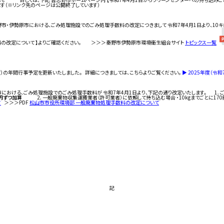
ます（※リンク先のページは公開終了しています）
秦野市・伊勢原市における、ごみ処理施設でのごみ処理手数料の改定につきまして 令和7年4月1日より
料の改定について 】よりご確認ください。 ＞＞＞秦野市伊勢原市環境衛生組合サイト
トピックス一覧
度）の年間行事予定を更新いたしました。 詳細につきましては、こちらよりご覧ください。
▶︎ 2025年度（
山市における、ごみ処理施設でのごみ処理手数料が 令和7年4月1日より、下記の通り改定いたします
0円ずつ加算
2．一般廃棄物収集運搬業者（許可業者）に依頼して持ち込む場合 ・10kgまでごとに17
す
＞＞＞PDF
松山市市役所環境部 一般廃棄物処理手数料の改定について
記