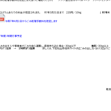
、10キログラムあたりの料金が改定されます。 R7年3月31日まで 220円／10kg ↓
R7年4
令和7年4月1日からごみ処理手数料を改定します
令和7年度）年間行事予定
。 1．ごみを出す人や事業者がごみを自ら運搬し、直接持ち込む場合 ・30kg以下
無料
・30kg以上
0円ずつ加算 →
190円ずつ加算
詳しくは、下記松山市役所サイト内【ごみの出し方・分け方】よりご
敬具