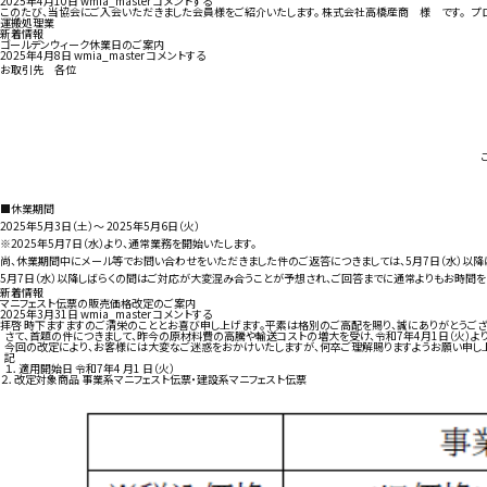
2025年4月10日
wmia_master
コメントする
このたび、当協会にご入会いただきました会員様をご紹介いたします。 株式会社高橋産商 様 です。 プロ
運搬処理業
新着情報
ゴールデンウィーク休業日のご案内
2025年4月8日
wmia_master
コメントする
お取引先 各位
■休業期間
2025年5月3日（土）～ 2025年5月6日（火）
※
2025年5月7日（水）
より、通常業務を開始いたします。
尚、休業期間中にメール等でお問い合わせをいただきました件のご返答につきましては、
5月7日（水）
以降
5月7日（水）
以降しばらくの間はご対応が大変混み合うことが予想され、ご回答までに通常よりもお時間をい
新着情報
マニフェスト伝票の販売価格改定のご案内
2025年3月31日
wmia_master
コメントする
拝啓 時下ますますのご清栄のこととお喜び申し上げます。平素は格別のご高配を賜り、誠にありがとうござ
さて、首題の件につきまして、昨今の原材料費の高騰や輸送コストの増大を受け、令和7年4月1日（火）
今回の改定により、お客様には大変なご迷惑をおかけいたしますが、何卒ご理解賜りますようお願い申し上
記
１．適用開始日 令和7年4 月1 日（火）
２．改定対象商品 事業系マニフェスト伝票・建設系マニフェスト伝票