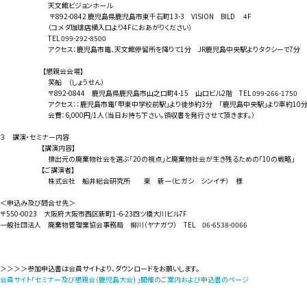
天文館ビジョンホール
〒892-0842 鹿児島県鹿児島市東千石町13-3 VISION BILD 4F
（コメダ珈琲店横入口より4Fにおあがりください）
TEL 099-292-8500
アクセス：鹿児島市電、天文館停留所を降りて1分 JR鹿児島中央駅よりタクシーで7分
【懇親会会場】
笑船 （しょうせん）
〒892-0844 鹿児島県鹿児島市山之口町4-15 山口ビル2階 TEL 099-266-1750
アクセス：：鹿児島市電「甲東中学校前駅」より徒歩約3分 「鹿児島中央駅」より車約10
会費：6,000円/1人（当日お持ち下さい。領収書を発行させて頂きます。）
３ 講演・セミナー内容
【講演内容】
排出元の廃棄物社会を選ぶ「20の視点」と廃棄物社会が生き残るための「10の戦略」
【ご講演者】
株式会社 船井総合研究所 東 新一（ヒガシ シンイチ） 様
＜申込み及び問合せ先＞
〒550-0023 大阪府大阪市西区新町1-6-23四ツ橋大川ビル7F
一般社団法人 廃棄物管理業協会事務局 柳川（ヤナガワ） TEL 06-6538-0066
＞＞＞＞参加申込書は会員サイトより、ダウンロードをお願いします。
会員サイト「セミナー及び懇親会（鹿児島大会) 」開催のご案内および申込書のページ