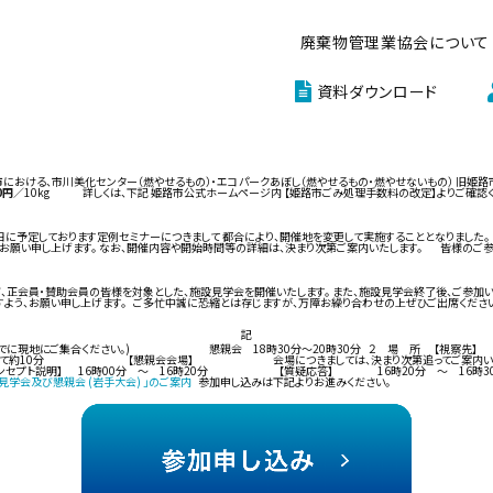
廃棄物管理業協会について
資料ダウンロード
における、市川美化センター（燃やせるもの）・エコパークあぼし（燃やせるもの・燃やせないもの） 旧姫路
0円
／10kg 詳しくは、下記 姫路市公式ホームページ内 【姫路市ごみ処理手数料の改定】よりご確
8日に予定しております定例セミナーにつきまして 都合により、開催地を変更して実施することとなりました
願い申し上げます。 なお、開催内容や開始時間等の詳細は、決まり次第ご案内いたします。 皆様のご参
、正会員・賛助会員の皆様を対象とした、施設見学会を開催いたします。 また、施設見学会終了後、ご参加
すよう、お願い申し上げます。 ご多忙中誠に恐縮とは存じますが、万障お繰り合わせの上ぜひご出席ください
記
00分までに現地にご集合ください。) 懇親会 18時30分～20時30分 ２ 場 所
10分 【懇親会会場】 会場につきましては、決まり次第追ってご案内いたします。 
16時00分 ～ 16時20分 【質疑応答】 16時20分 ～ 16時30分 ＜申込み及び
設見学会及び懇親会 (岩手大会) 」のご案内
参加申し込みは下記よりお進みください。