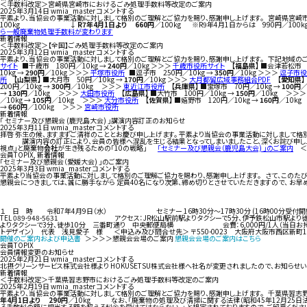
＜手数料改定＞宮崎県宮崎市における ごみ処理手数料等改定のご案内
2025年3月14日
wmia_master
コメントする
平素より、当協会の事業活動に対しまして格別のご理解とご協力を賜り、感謝申し上げます。 宮崎県宮崎市
100kg ↓
R7年4月1日より 660円
／100kg ※R9年4月1日からは 990円／
ら一般廃棄物処理手数料が変わります
新着情報
＜手数料改定＞【全国】ごみ処理手数料等改定のご案内
2025年3月12日
wmia_master
コメントする
平素より、当協会の事業活動に対しまして格別のご理解とご協力を賜り、感謝申し上げます。 下記地域のごみ
サイト
■千歳市 180円／10kg →
240円
／10kg ＞＞＞
千歳市役所サイト
【福島県】
■会津若松市 8
10kg →
290円
／10kg ＞＞＞
平塚市役所
■逗子市 250円／10kg →
350円
／10kg ＞＞＞
逗子市役
所
【山梨県】
■大月市 50円／10kg →
170円
／10kg ＞＞＞
大月都留広域事務組合PDF
【愛知県】
200円／10kg →
300円
／10kg ＞＞＞
東近江市役所
【兵庫県】
■宝塚市 70円／10kg →
100円
／
→
130円
／10kg ＞＞＞
大田市役所
【広島県】
■大竹市 100円／10kg →
150円
／10kg ＞＞＞
／10kg →
105円
／10kg ＞＞＞
大分市役所
【佐賀県】
■嬉野市 120円／10kg →
160円
／10k
→
660円
／100kg ＞＞＞
宮崎市役所
新着情報
「 セミナー及び懇親会 (鹿児島大会) 」講演内容訂正のお知らせ
2025年3月11日
wmia_master
コメントする
拝啓 弥生の候、ますますご清祥のこととお慶び申し上げます。 平素より当協会の事業活動に対しまして格
講演内容の訂正により、会員の皆様へ混乱を生じる結果となってしまいましたこと、深くお詫び
視点」と廃棄物
会社
が生き残るための「10の戦略」
「セミナー及び懇親会（鹿児島大会) 」のご案内
＜申
会員TOPIX
,
新着情報
「セミナー及び懇親会（愛媛大会) 」のご案内
2025年3月3日
wmia_master
コメントする
平素より当協会の事業活動に対しまして格別のご理解ご協力を賜わり、感謝申し上げます。 さて、このたび
懇親会につきましては、誠に勝手ながら 定員40名になり次第、締め切りとさせていただきますので、 お
１ 日 時 令和7年4月9日（水） セミナー 16時30分～17時30分 (16時0
TEL 089-948-5631 アクセス：JR松山駅前駅よりタクシーで5分、伊予鉄
よりタクシーで3分、徒歩10分 三番町通り 中央郵便局横 会費：6,000円/1
トデザイン） 代表 浅見愛子 様 ＜申込み及び問合せ先＞ 〒550-0023 大阪府大阪市西区新町1-
開催のご案内および申込書
＞＞＞＞懇親会会場のご案内
懇親会会場のご案内はこちら
会員TOPIX
会員情報変更のお知らせ
2025年2月21日
wmia_master
コメントする
北摂クリーンサービス株式会社様より HOKUSETSU株式会社様へ社名が変更されましたので、お知らせ
新着情報
＜手数料改定＞千葉県習志野市における ごみ処理手数料等改定のご案内
2025年2月19日
wmia_master
コメントする
平素より、当協会の事業活動に対しまして格別のご理解とご協力を賜り、感謝申し上げます。 千葉県習
年4月1日より 290円
／10kg なお、「廃棄物の処理及び清掃に関する法律（昭和45年12月25
る手数料の額に相当する額を超える料金を受けてはならない。」 と規定されておりますので、ご留意くだ