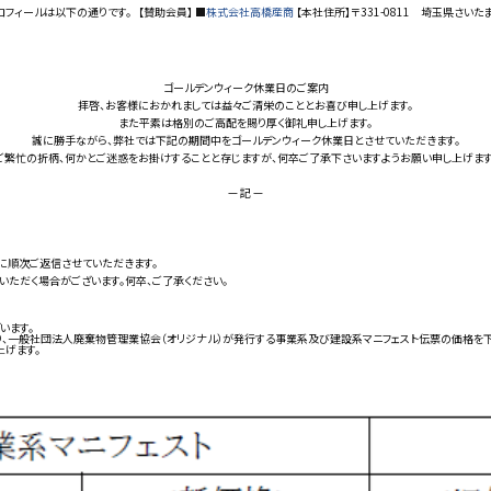
フィールは以下の通りです。 【賛助会員】 ■
株式会社高橋産商
【本社住所】〒331-0811 埼玉県さいた
ゴールデンウィーク休業日のご案内
拝啓、お客様におかれましては益々ご清栄のこととお喜び申し上げます。
また平素は格別のご高配を賜り厚く御礼申し上げます。
誠に勝手ながら、弊社では下記の期間中をゴールデンウィーク休業日とさせていただきます。
ご繁忙の折柄、何かとご迷惑をお掛けすることと存じますが、何卒ご了承下さいますようお願い申し上げます
— 記 —
に順次ご返信させていただきます。
ただく場合がございます。何卒、ご了承ください。
います。
より、一般社団法人廃棄物管理業協会（オリジナル）が発行する事業系及び建設系マニフェスト伝票の価格を
げます。