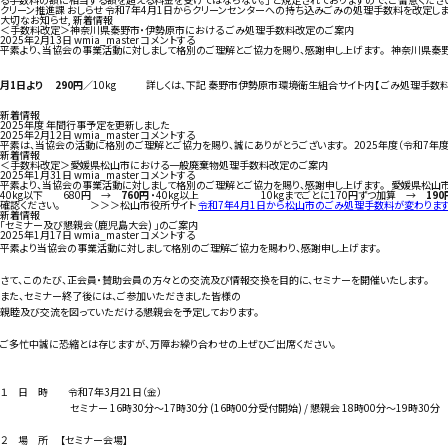
クリーン推進課 おしらせ 令和7年4月1日からクリーンセンターへの持ち込みごみの処理手数料を改定し
大切なお知らせ
,
新着情報
＜手数料改定＞神奈川県秦野市・伊勢原市における ごみ処理手数料改定のご案内
2025年2月13日
wmia_master
コメントする
平素より、当協会の事業活動に対しまして格別のご理解とご協力を賜り、感謝申し上げます。 神奈川県
月1日より 290円
／10kg 詳しくは、下記 秦野市伊勢原市環境衛生組合サイト内【 ごみ処理手数
新着情報
2025年度 年間行事予定を更新しました
2025年2月12日
wmia_master
コメントする
平素は、当協会の活動に格別のご理解とご協力を賜り、誠にありがとうございます。 2025年度（令和7年
新着情報
＜手数料改定＞愛媛県松山市における一般廃棄物処理手数料改定のご案内
2025年1月31日
wmia_master
コメントする
平素より、当協会の事業活動に対しまして格別のご理解とご協力を賜り、感謝申し上げます。 愛媛県松
40kg以下 680円 →
760円
・40kg以上 10kgまでごとに170円ずつ加算 →
19
確認ください。 ＞＞＞松山市役所サイト
令和7年4月1日から松山市のごみ処理手数料が変わりま
新着情報
「セミナー及び懇親会（鹿児島大会) 」のご案内
2025年1月17日
wmia_master
コメントする
平素より当協会の事業活動に対しまして格別のご理解ご協力を賜わり、感謝申し上げます。
さて、このたび、正会員・賛助会員の方々との交流及び情報交換を目的に、セミナーを開催いたします。
また、セミナー終了後には、ご参加いただきました皆様の
親睦及び交流を図っていただける懇親会を予定しております。
ご多忙中誠に恐縮とは存じますが、万障お繰り合わせの上ぜひご出席ください。
１ 日 時 令和7年3月21日（金）
セミナー 16時30分～17時30分 (16時00分受付開始) / 懇親会 18時00分～19時30分
２ 場 所 【セミナー会場】