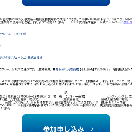
市・碧南市における、事業系一般廃棄物使用料の改定につきまして 令和7年10月1日より、10キログ
系一般廃棄物の使用料を改定します】よりご確認ください。 ＞＞＞衣浦衛生組合 公式ホームページ
令和7
ガミ・エコ・ネット様
様
デジタルソリューション株式会社様
フィールは以下の通りです。 【賛助会員】 ■
有限会社荒巻商店
【本社住所】〒839-0825 福岡県久留米市
、正会員・賛助会員の方々との交流及び情報交換を目的に、セミナーを開催いたします。 また、セミナー終
クのうえ 当協会ウェブサイト
よりお申し込みくださいますよう、お願い申し上げます。 ご多忙中誠に恐縮と
記
開始) / 懇親会 18時00分～19時30分 ２ 場 所 【セミナー会場】 カンファレンス2
前、「八丁堀」電停 徒歩3分 【懇親会会場】 日韓大衆酒場 「明洞」 〒730-003
費：6,000円/1人（当日お持ち下さい。領収書を発行させて頂きます。） ３ 講演
大阪府大阪市西区新町1-6-23四ツ橋大川ビル7F 一般社団法人 廃棄物管理業協会事務局 柳川（ヤ
ださい。