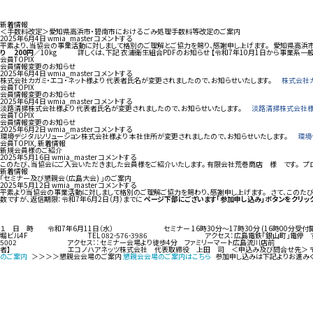
新着情報
＜手数料改定＞愛知県高浜市・碧南市における ごみ処理手数料等改定のご案内
2025年6月4日
wmia_master
コメントする
平素より、当協会の事業活動に対しまして格別のご理解とご協力を賜り、感謝申し上げます。 愛知県高浜
り 200円
／10kg 詳しくは、下記 衣浦衛生組合PDFのお知らせ 【令和7年10月1日から事業
会員TOPIX
会員情報変更のお知らせ
2025年6月4日
wmia_master
コメントする
株式会社カガミ・エコ・ネット様より 代表者氏名が変更されましたので、お知らせいたします。
株式会社カ
会員TOPIX
会員情報変更のお知らせ
2025年6月4日
wmia_master
コメントする
淡路清掃株式会社様より 代表者氏名が変更されましたので、お知らせいたします。
淡路清掃株式会社
会員TOPIX
会員情報変更のお知らせ
2025年6月2日
wmia_master
コメントする
環境デジタルソリューション株式会社様より 本社住所が変更されましたので、お知らせいたします。
環境
会員TOPIX
,
新着情報
新規会員様のご紹介
2025年5月16日
wmia_master
コメントする
このたび、当協会にご入会いただきました会員様をご紹介いたします。 有限会社荒巻商店 様 です。 プロ
新着情報
「セミナー及び懇親会（広島大会) 」のご案内
2025年5月12日
wmia_master
コメントする
平素より当協会の事業活動に対しまして格別のご理解ご協力を賜わり、感謝申し上げます。 さて、このたび
数ですが、返信期限：令和7年6月2日（月）までに
ページ下部にございます「参加申し込み」ボタンをクリッ
１ 日 時 令和7年6月11日（水） セミナー 16時30分～17時30分 (16時00分受付
堀ビル4F TEL 082-576-3986 アクセス：広島電鉄「銀山町」電停 すぐ
5002 アクセス：：セミナー会場より徒歩4分 ファミリーマート広島流川店前 会
者】 エコノハアネッツ株式会社 代表取締役 上田 司 ＜申込み及び問合せ先＞ 〒550-0023 
のご案内
＞＞＞＞懇親会会場のご案内
懇親会会場のご案内はこちら
参加申し込みは下記よりお進みく