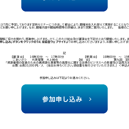
および7月に予定しております定例セミナーにつきまして 都合により、開催地を入れ替えて実施することとな
お願い申し上げます。 なお、開催内容や開始時間等の詳細は、決まり次第ご案内いたします。 皆様の
理解ご協力を賜わり、感謝申し上げます。 さて、このたび総会及び講演会を下記のとおり開催いたします。
申し込み」ボタンをクリックのうえ 当協会ウェブサイト
よりお申し込みくださいますよう、お願い申し上げ
記
講 演 会】 16時30分 ～ 17時30分 【懇 親 会】 18時00分 ～ 19時
び講演会内容 【はじめに】 ごあいさつ 代表理事 大上純也 【総
ための再資源化事業等の高度化に関する法律のビジネスへの影響及び活用方法」 講
000 円／人 (当日お持ちください。領収書を発行させていただきます。) ＜申込み及び問合せ先
参加申し込みは下記よりお進みください。