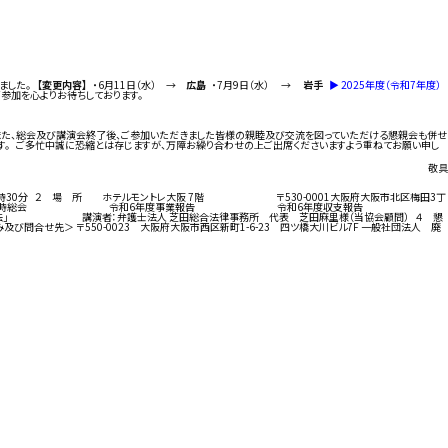
りました。
【変更内容】
・6月11日（水） →
広島
・7月9日（水） →
岩手
▶︎ 2025年度（令和7年度）
ご参加を心よりお待ちしております。
 また、総会及び講演会終了後、ご参加いただきました皆様の親睦及び交流を図っていただける懇親会も併せ
ます。 ご多忙中誠に恐縮とは存じますが、万障お繰り合わせの上ご出席くださいますよう重ねてお願い申し
敬具
30分 ２ 場 所 ホテルモントレ大阪 7階 〒530-0001大阪府大阪市北区梅田3丁
 会】 第九回 定時総会 令和6年度事業報告 令和6年度収支報告
演者：弁護士法人 芝田総合法律事務所 代表 芝田麻里様（当協会顧問） ４ 懇
＞ 〒550-0023 大阪府大阪市西区新町1-6-23 四ツ橋大川ビル7F 一般社団法人 廃