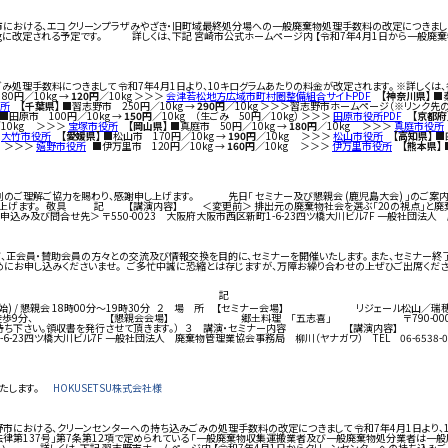
における、エコクリーンプラザみやざき・旧町域最終処分場への一般廃棄物処理手数料の改定につきまして 令
100kgに改定される予定です。 詳しくは、下記 宮崎市公式ホームページ内 【令和7年4月1日から一
処理手数料につきまして 令和7年4月1日より、10キログラムあたりの料金が改定されます。 ※詳しくは
0円／10kg →
120円
／10kg ＞＞＞
会津若松地方広域市町村圏整備組合サイトPDF
【神奈川県】
■秦
所
【千葉県】
■習志野市 250円／10kg →
290円
／10kg ＞＞＞習志野市ホームページ（※リンク
■田原市 100円／10kg →
150円
／10kg （生ごみ 50円／10kg） ＞＞＞
田原市役所PDF
【京都府
10kg ＞＞＞
宝塚市役所
【岡山県】
■真庭市 50円／10kg →
180円
／10kg ＞＞＞
真庭市役所
大竹市役所
【愛媛県】
■松山市 170円／10kg →
190円
／10kg ＞＞＞
松山市役所
【高知県】
■
g ＞＞＞
嬉野市役所
■伊万里市 120円／10kg →
160円
／10kg ＞＞＞
伊万里市役所
【熊本県】
別のご理解ご協力を賜わり、感謝申し上げます。 先日「 セミナー及び懇親会 (鹿児島大会) 」のご案
申し上げます。 敬具 記 【講演内容】 ＜変更前＞ 排出元の廃棄物社会を選ぶ「20の視点
込み及び問合せ先＞ 〒550-0023 大阪府大阪市西区新町1-6-23四ツ橋大川ビル7F 一般社団
、正会員・賛助会員の方々との交流及び情報交換を目的に、セミナーを開催いたします。 また、セミナー終
早めにお申し込みくださいませ。 ご多忙中誠に恐縮とは存じますが、万障お繰り合わせの上ぜひご出席くださ
記
0分受付開始) / 懇親会 18時00分～19時30分 ２ 場 所 【セミナー会場】 
松山市駅より徒歩9分、 【懇親会会場】 郷土料理 「五志喜」 〒790-0003 愛媛
人（当日お持ち下さい。領収書を発行させて頂きます。） ３ 講演・セミナー内容 【
6-23四ツ橋大川ビル7F 一般社団法人 廃棄物管理業協会事務局 柳川（ヤナガワ） TEL 06-653
いたします。
HOKUSETSU株式会社様
志野市における、クリーンセンターへの持ち込みごみの処理手数料の改定につきまして 令和7年4月1日
日法律第137号」第7条第12項で定められている 「一般廃棄物収集運搬業者及び一般廃棄物処分業者
さい。 詳しくは、下記 習志野市ホームページ内 【令和7年4月1日からクリーンセンターへの持ち込