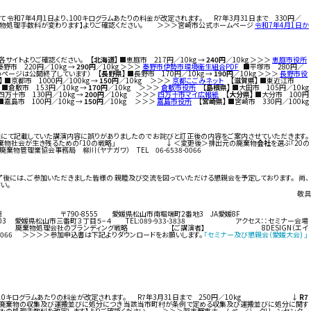
和7年4月1日より、100キログラムあたりの料金が改定されます。 R7年3月31日まで 330円／
般廃棄物処理手数料が変わります】よりご確認ください。 ＞＞＞宮崎市公式ホームページ
令和7年4月1日か
、各サイトよりご確認ください。
【北海道】
■恵庭市 217円／10kg →
240円
／10kg ＞＞＞
恵庭市役所
野市 220円／10kg →
290円
／10kg ＞＞＞
秦野市伊勢市環境衛生組合PDF
■平塚市 280円／
先のページは公開終了しています）
【長野県】
■長野市 170円／10kg →
190円
／10kg ＞＞＞
長野市役
】
■京都市 1000円／100kg →
150円
／10kg ＞＞＞
京都こごみネット
【滋賀県】
■東近江市
■倉敷市 153円／10kg →
170円
／10kg ＞＞＞
倉敷市役所
【島根県】
■大田市 105円／10kg
四万十市 130円／10kg →
200円
／10kg ＞＞＞
四万十市マイ広報紙
【大分県】
■大分市 100円
■嘉島市 100円／10kg →
150円
／10kg ＞＞＞
嘉島市役所
【宮崎県】
■宮崎市 330円／100kg
内にて記載していた講演内容に誤りがありましたので お詫びと訂正後の内容をご案内させていただきます。
」と廃棄物社会が生き残るための「10の戦略」 ↓ ＜変更後＞排出元の廃棄物
会社
を選ぶ「20の
法人 廃棄物管理業協会事務局 柳川（ヤナガワ） TEL 06-6538-0066
了後には、ご参加いただきました皆様の 親睦及び交流を図っていただける懇親会を予定しております。 尚、
い。
敬具
リジェール松山／瑞穂 〒790-8555 愛媛県松山市南堀端町2番地3 JA愛媛8F
県松山市三番町３丁目５−４ TEL:089-933-3838 アクセス：：セミナー会場
講演内容】 廃棄物処理会社のブランディング戦略 【ご講演者】 8DESIGN（エイ
8-0066 ＞＞＞＞参加申込書は下記よりダウンロードをお願いします。
「セミナー及び懇親会（愛媛大会) 」
より、10キログラムあたりの料金が改定されます。 R7年3月31日まで 250円／10kg ↓
R7
は一般廃棄物の収集及び運搬並びに処分につき 当該当市町村が条例で定める収集及び運搬並びに処分に関す
みごみの処理手数料を改定します】よりご確認ください。 ＞＞＞習志野市ホームページ クリーンセンター