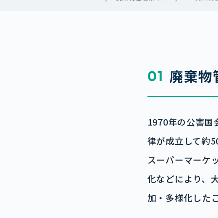
廃棄物
01
1970年の公害
律が成立して約
スーパーマーケ
化などにより、
加・多様化した