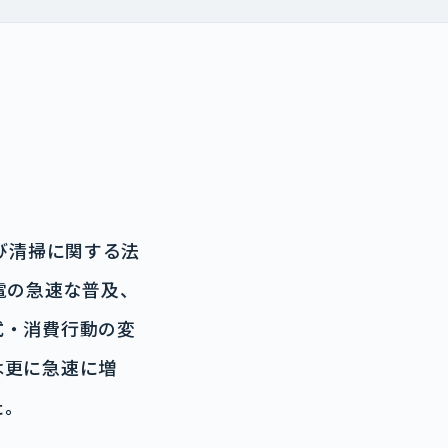
び清掃に関する法
電の急速な普及、
式・消費行動の変
は更に急速に増
た。