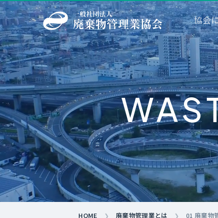
協会
→
WAS
→
→
→
→
→
→
→
→
HOME
廃棄物管理業とは
01 廃棄
❯
❯