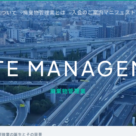
入会のご案内
マニフェスト
について
廃棄物管理業とは
TE MANAGE
廃棄物管理業
物管理業の誕生とその背景