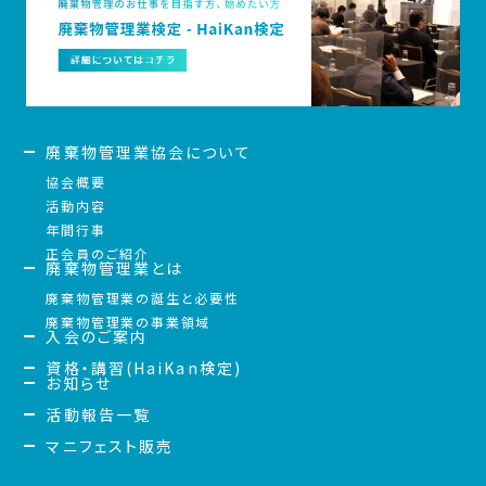
廃棄物管理業協会について
協会概要
活動内容
年間行事
正会員のご紹介
廃棄物管理業とは
廃棄物管理業の誕生と必要性
廃棄物管理業の事業領域
入会のご案内
資格・講習(HaiKan検定)
お知らせ
活動報告一覧
マニフェスト販売