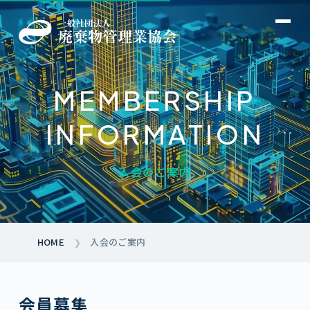
MEMBERSHIP
INFORMATION
→
→
→
入会のご案内
→
→
→
→
→
HOME
入会のご案内
❯
→
会員募集