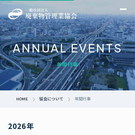
ANNUAL EVENTS
→
年間行事
→
→
→
→
→
→
HOME
協会について
年間行事
❯
❯
→
→
2026年