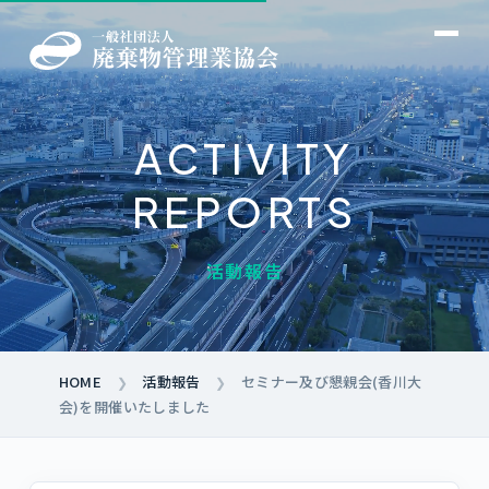
ACTIVITY
→
REPORTS
→
→
活動報告
→
→
→
→
→
HOME
活動報告
セミナー及び懇親会(香川大
❯
❯
→
会)を開催いたしました